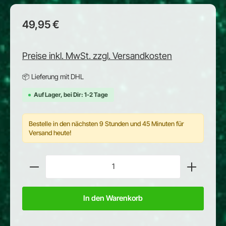
Regulärer Preis:
49,95 €
Preise inkl. MwSt. zzgl. Versandkosten
📦 Lieferung mit DHL
Auf Lager, bei Dir: 1-2 Tage
Bestelle in den nächsten 9 Stunden und 45 Minuten für
Versand heute!
Produkt Anzahl: Gib den gewünschten Wert ein oder
In den Warenkorb