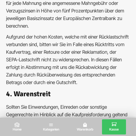
für jede Mahnung eine angemessene Mahngebühr oder
Verzugszinsen in Höhe von fünf Prozentpunkten über dem
jeweiligen Basiszinssatz der Europäischen Zentralbank zu
berechnen.
Aufgrund der hohen Kosten, welche mit einer Rücklastschrift
verbunden sind, bitten wir Sie im Falle eines Rücktritts vom
Kaufvertrag, einer Retoure oder einer Reklamation, der
SEPA-Lastschrift nicht zu widersprechen. In diesen Fällen
erfolgt in Abstimmung mit uns die Rückabwicklung der
Zahlung durch Rücküberweisung des entsprechenden
Betrags oder durch eine Gutschrift.
4. Warenstreit
Sollten Sie Einwendungen, Einreden oder sonstige
Gegenrechte im Hinblick auf die Kaufpreisforderung geltend
machen wollen, müssen Sie das gegenüber uns als Händler
erklären. Die TeamBank ist nur für die Bereitstellung der
Home
Kategorien
Warenkorb
Kasse